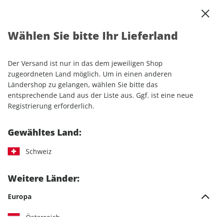
0
Warenkorb
Shop durchsuchen
MENÜ
Wählen Sie bitte Ihr Lieferland
Startseite
Einzelhefte
Automobile
AUTO Straßenverkehr ePaper 11/2025
Der Versand ist nur in das dem jeweiligen Shop
zugeordneten Land möglich. Um in einen anderen
LESEPROBE
Ländershop zu gelangen, wählen Sie bitte das
entsprechende Land aus der Liste aus. Ggf. ist eine neue
Registrierung erforderlich.
Gewähltes Land:
Schweiz
Weitere Länder:
Europa