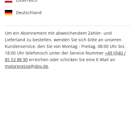
Österreich
Deutschland
Um ein Abonnement mit abweichendem Zahler- und
Lieferland zu bestellen, wenden Sie sich bitte an unseren
AUTO Straßenverkehr ePaper
Kundenservice, den Sie von Montag - Freitag, 08:00 Uhr bis
11/2025
18:00 Uhr telefonisch unter der Service-Nummer
+49 (0)40 /
85 53 88 90
erreichen oder schicken Sie eine E-Mail an
motorpresse@dpv.de
.
Direkt verfügbar
CHF 2.00
inkl. MwSt.
Zur Kasse