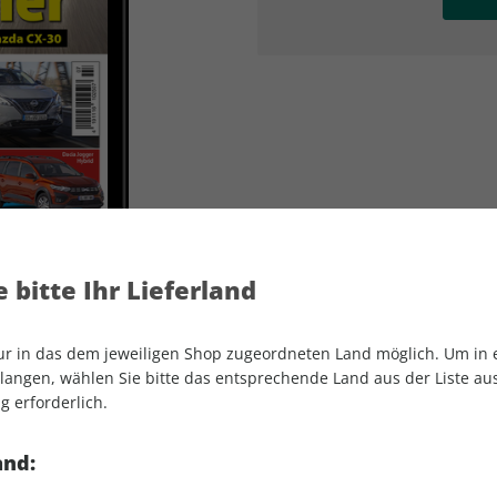
AD
AD
 bitte Ihr Lieferland
nur in das dem jeweiligen Shop zugeordneten Land möglich. Um in
angen, wählen Sie bitte das entsprechende Land aus der Liste aus.
g erforderlich.
AUTO Straßenverkehr ePaper 07/2023
and: