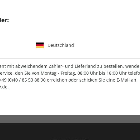
tgart GmbH & Co. KG
er:
Deutschland
IHRE ABO-VORTEILE
t mit abweichendem Zahler- und Lieferland zu bestellen, wenden 
vice, den Sie von Montag - Freitag, 08:00 Uhr bis 18:00 Uhr telef
+49 (0)40 / 85 53 88 90
erreichen oder schicken Sie eine E-Mail an
.de
.
Versandkostenfrei
Wunschprämie
en
Lieferung frei Haus
Geschenk inklusive