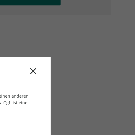
AC Reisemagazin
AC Reisemagazin
 einen anderen
 Ggf. ist eine