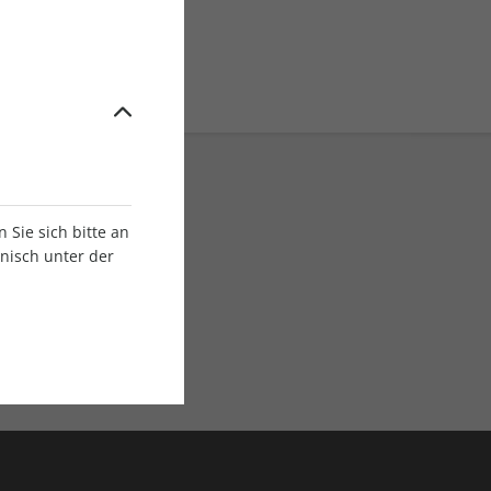
Sie sich bitte an
onisch unter der
E-Paper Ausgaben
Als App oder E-Paper
verfügbar