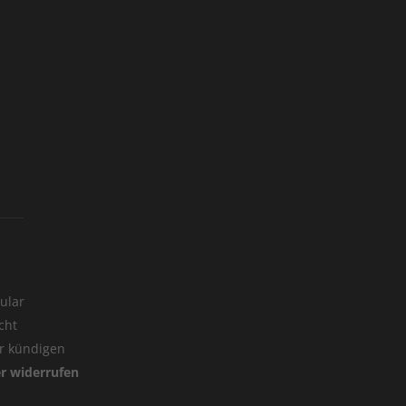
ular
cht
er kündigen
er widerrufen