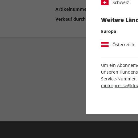
Schweiz
Artikelnummer
2190810
Verkauf durch
Motor Presse Stut
Weitere Länd
Europa
Österreich
Um ein Abonnemen
unseren Kundenser
Service-Nummer
motorpresse@dpv
Liefergarantie
Keine Ausgabe verpass