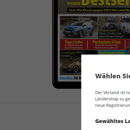
auto motor und sport
auto motor und sport
EDITION
autokauf
auto motor und sport
autokauf
Wählen Sie
Der Versand ist 
Ländershop zu gel
neue Registrierun
Gewähltes L