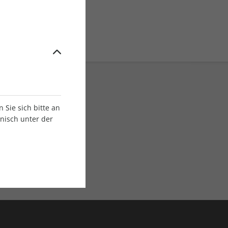
Sie sich bitte an
onisch unter der
E-Paper Ausgaben
Als App oder E-Paper
verfügbar