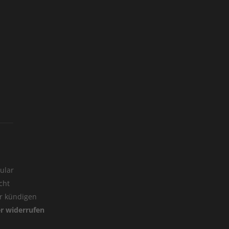
ular
cht
er kündigen
er widerrufen