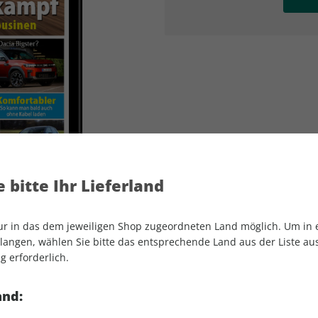
AD
AD
 bitte Ihr Lieferland
nur in das dem jeweiligen Shop zugeordneten Land möglich. Um in
angen, wählen Sie bitte das entsprechende Land aus der Liste aus.
g erforderlich.
AUTO Straßenverkehr ePaper 03/2026
and: