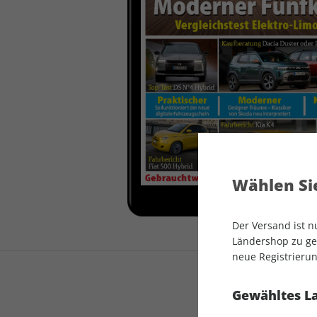
auto motor und sport
auto motor und sport
EDITION
autokauf
auto motor und sport
autokauf
Wählen Sie
Der Versand ist 
Ländershop zu gel
neue Registrierun
Gewähltes L