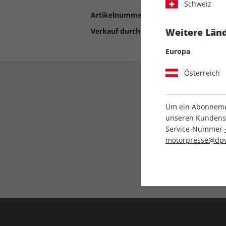
Schweiz
Artikelnummer
2190883
Verkauf durch
Motor Presse Stut
Weitere Länd
Europa
Österreich
Um ein Abonnemen
unseren Kundenser
Service-Nummer
motorpresse@dpv
Liefergarantie
Keine Ausgabe verpass