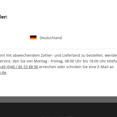
tgart GmbH & Co. KG
er:
Deutschland
IHRE ABO-VORTEILE
t mit abweichendem Zahler- und Lieferland zu bestellen, wenden 
vice, den Sie von Montag - Freitag, 08:00 Uhr bis 18:00 Uhr telef
+49 (0)40 / 85 53 88 90
erreichen oder schicken Sie eine E-Mail an
.de
.
Versandkostenfrei
Wunschprämie
en
Lieferung frei Haus
Geschenk inklusive