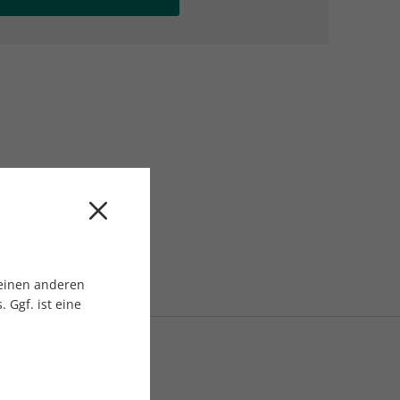
AC Reisemagazin
AC Reisemagazin
 einen anderen
 Ggf. ist eine