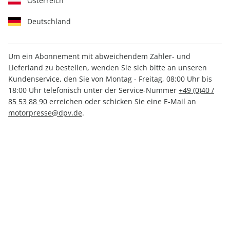
Österreich
Deutschland
Um ein Abonnement mit abweichendem Zahler- und
Lieferland zu bestellen, wenden Sie sich bitte an unseren
AUTO Straßenverkehr 20/2025
Kundenservice, den Sie von Montag - Freitag, 08:00 Uhr bis
18:00 Uhr telefonisch unter der Service-Nummer
+49 (0)40 /
85 53 88 90
erreichen oder schicken Sie eine E-Mail an
Verfügbar - Nur solange der Vorrat reicht
motorpresse@dpv.de
.
Anzahl
CHF 4.80
inkl. MwSt., zzgl.
Versand
In den Warenkorb