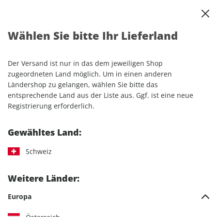
0
Warenkorb
Shop durchsuchen
MENÜ
Wählen Sie bitte Ihr Lieferland
Startseite
Einzelhefte
Automobile
AUTO Straßenverkehr 20/2025
Der Versand ist nur in das dem jeweiligen Shop
zugeordneten Land möglich. Um in einen anderen
LESEPROBE
Ländershop zu gelangen, wählen Sie bitte das
entsprechende Land aus der Liste aus. Ggf. ist eine neue
Registrierung erforderlich.
Gewähltes Land:
Schweiz
Weitere Länder:
Europa