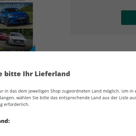
AD
AD
 bitte Ihr Lieferland
nur in das dem jeweiligen Shop zugeordneten Land möglich. Um in
angen, wählen Sie bitte das entsprechende Land aus der Liste aus.
g erforderlich.
AUTO Straßenverkehr 16/2025
and: