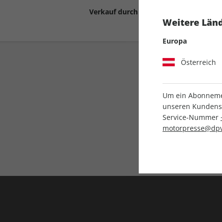
Verkauf durch
Motor Presse Stut
Weitere Länd
Europa
Österreich
Um ein Abonnemen
unseren Kundenser
Service-Nummer
Liefergarantie
motorpresse@dpv
Keine Ausgabe verpass