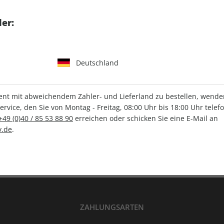
tgart GmbH & Co. KG
er:
Deutschland
IHRE ABO-VORTEILE
t mit abweichendem Zahler- und Lieferland zu bestellen, wenden 
vice, den Sie von Montag - Freitag, 08:00 Uhr bis 18:00 Uhr telef
+49 (0)40 / 85 53 88 90
erreichen oder schicken Sie eine E-Mail an
Versandkostenfrei
Wunschprämie
.de
.
en
Lieferung frei Haus
Geschenk inklusive
ZAHLUNGSARTEN