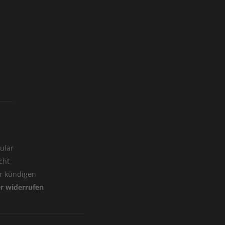
ular
cht
er kündigen
er widerrufen