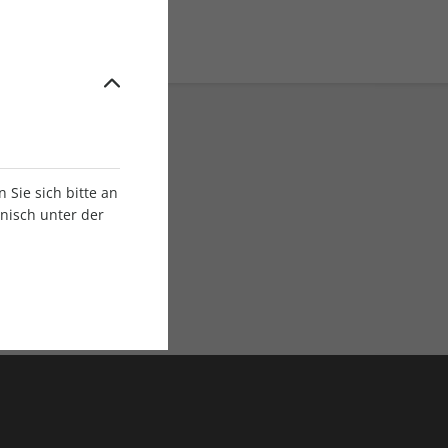
Sie sich bitte an
onisch unter der
E-Paper Ausgaben
Als App oder E-Paper
verfügbar