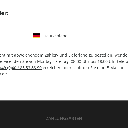
tgart GmbH & Co. KG
er:
Deutschland
IHRE ABO-VORTEILE
t mit abweichendem Zahler- und Lieferland zu bestellen, wenden 
vice, den Sie von Montag - Freitag, 08:00 Uhr bis 18:00 Uhr telef
+49 (0)40 / 85 53 88 90
erreichen oder schicken Sie eine E-Mail an
Versandkostenfrei
Wunschprämie
.de
.
en
Lieferung frei Haus
Geschenk inklusive
ZAHLUNGSARTEN