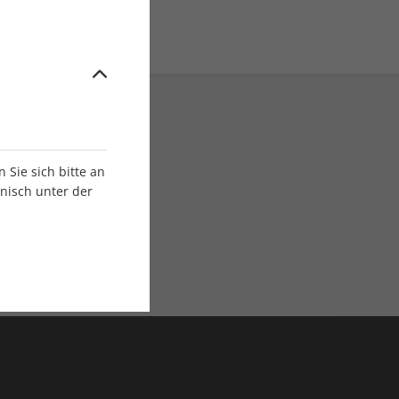
Sie sich bitte an
onisch unter der
E-Paper Ausgaben
Als App oder E-Paper
verfügbar