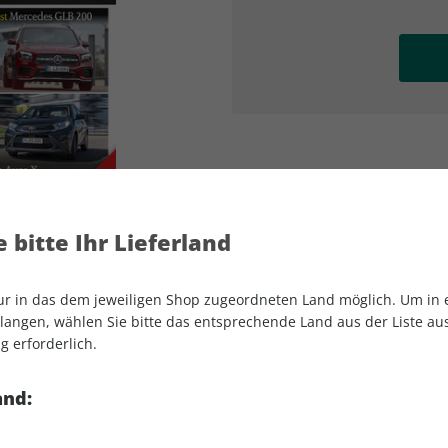
AD
AD
 bitte Ihr Lieferland
nur in das dem jeweiligen Shop zugeordneten Land möglich. Um in
angen, wählen Sie bitte das entsprechende Land aus der Liste aus.
g erforderlich.
AUTO Straßenverkehr 13/2025
and: