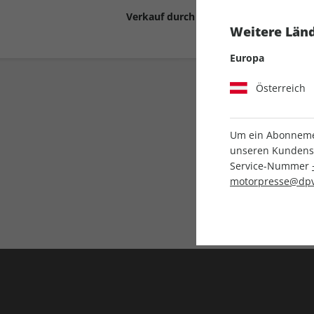
Verkauf durch
Motor Presse Stut
Weitere Länd
Europa
Österreich
Um ein Abonnemen
unseren Kundenser
Service-Nummer
Liefergarantie
motorpresse@dpv
Keine Ausgabe verpass