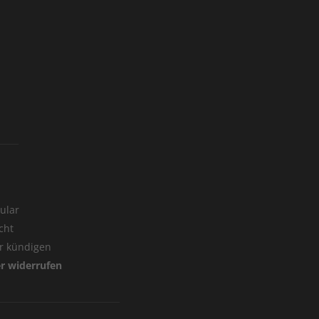
ular
cht
er kündigen
er widerrufen