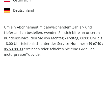
Österreich
Deutschland
Um ein Abonnement mit abweichendem Zahler- und
Lieferland zu bestellen, wenden Sie sich bitte an unseren
AUTO Straßenverkehr 08/2025
Kundenservice, den Sie von Montag - Freitag, 08:00 Uhr bis
18:00 Uhr telefonisch unter der Service-Nummer
+49 (0)40 /
85 53 88 90
erreichen oder schicken Sie eine E-Mail an
Verfügbar - Nur solange der Vorrat reicht
motorpresse@dpv.de
.
Anzahl
CHF 4.80
inkl. MwSt., zzgl.
Versand
In den Warenkorb