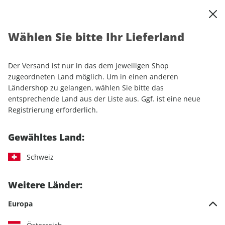
0
Warenkorb
Shop durchsuchen
MENÜ
Wählen Sie bitte Ihr Lieferland
Startseite
Einzelhefte
Automobile
AUTO Straßenverkehr 08/2025
Der Versand ist nur in das dem jeweiligen Shop
zugeordneten Land möglich. Um in einen anderen
LESEPROBE
Ländershop zu gelangen, wählen Sie bitte das
entsprechende Land aus der Liste aus. Ggf. ist eine neue
Registrierung erforderlich.
Gewähltes Land:
Schweiz
Weitere Länder:
Europa