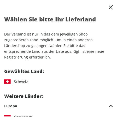
0
Warenkorb
Shop durchsuchen
MENÜ
Wählen Sie bitte Ihr Lieferland
Startseite
Einzelhefte
Automobile
AUTO Straßenverkehr 04/2025
Der Versand ist nur in das dem jeweiligen Shop
zugeordneten Land möglich. Um in einen anderen
LESEPROBE
Ländershop zu gelangen, wählen Sie bitte das
entsprechende Land aus der Liste aus. Ggf. ist eine neue
Registrierung erforderlich.
Gewähltes Land:
Schweiz
Weitere Länder:
Europa