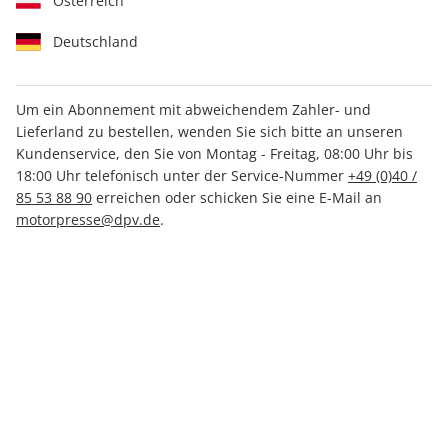
Österreich
Deutschland
Um ein Abonnement mit abweichendem Zahler- und
Lieferland zu bestellen, wenden Sie sich bitte an unseren
AUTO Straßenverkehr 04/2025
Kundenservice, den Sie von Montag - Freitag, 08:00 Uhr bis
18:00 Uhr telefonisch unter der Service-Nummer
+49 (0)40 /
85 53 88 90
erreichen oder schicken Sie eine E-Mail an
Verfügbar - Nur solange der Vorrat reicht
motorpresse@dpv.de
.
Anzahl
CHF 4.80
inkl. MwSt., zzgl.
Versand
In den Warenkorb