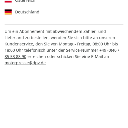
Österreich
Deutschland
Um ein Abonnement mit abweichendem Zahler- und
Lieferland zu bestellen, wenden Sie sich bitte an unseren
AUTO Straßenverkehr 03/2026
Kundenservice, den Sie von Montag - Freitag, 08:00 Uhr bis
18:00 Uhr telefonisch unter der Service-Nummer
+49 (0)40 /
85 53 88 90
erreichen oder schicken Sie eine E-Mail an
Verfügbar - Nur solange der Vorrat reicht
motorpresse@dpv.de
.
Anzahl
CHF 4.80
inkl. MwSt., zzgl.
Versand
In den Warenkorb