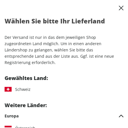
0
Warenkorb
Shop durchsuchen
MENÜ
Wählen Sie bitte Ihr Lieferland
Startseite
Einzelhefte
Automobile
AUTO Straßenverkehr 03/2026
Der Versand ist nur in das dem jeweiligen Shop
zugeordneten Land möglich. Um in einen anderen
LESEPROBE
Ländershop zu gelangen, wählen Sie bitte das
entsprechende Land aus der Liste aus. Ggf. ist eine neue
Registrierung erforderlich.
Gewähltes Land:
Schweiz
Weitere Länder:
Europa