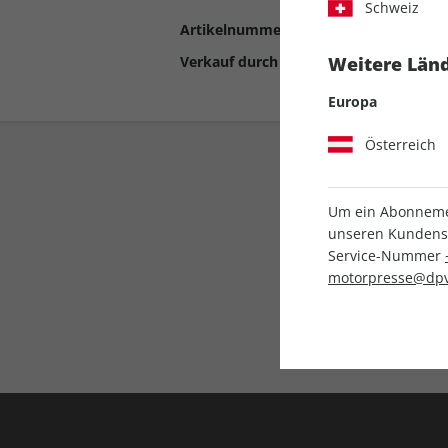
Schweiz
Artikelnummer
2193689
Verkauf durch
Motor Presse Stut
Weitere Länd
Europa
Österreich
Um ein Abonnemen
unseren Kundenser
Service-Nummer
motorpresse@dpv
Liefergarantie
Keine Ausgabe verpass