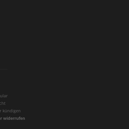
ular
cht
er kündigen
er widerrufen