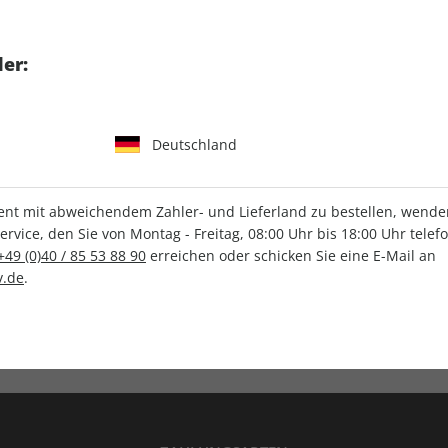
tgart GmbH & Co. KG
er:
Deutschland
IHRE ABO-VORTEILE
t mit abweichendem Zahler- und Lieferland zu bestellen, wenden 
vice, den Sie von Montag - Freitag, 08:00 Uhr bis 18:00 Uhr telef
+49 (0)40 / 85 53 88 90
erreichen oder schicken Sie eine E-Mail an
.de
.
Versandkostenfrei
Wunschprämie
en
Lieferung frei Haus
Geschenk inklusive