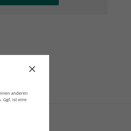
AC Reisemagazin
AC Reisemagazin
 einen anderen
 Ggf. ist eine