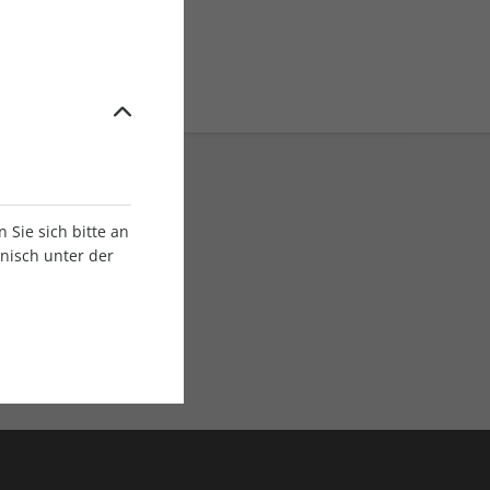
Sie sich bitte an
onisch unter der
E-Paper Ausgaben
Als App oder E-Paper
verfügbar