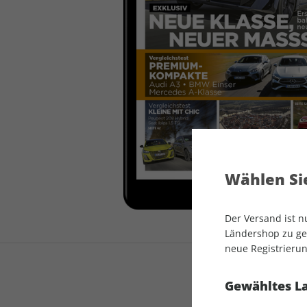
auto motor und sport
auto motor und sport
EDITION
autokauf
auto motor und sport
autokauf
Wählen Sie
Der Versand ist 
Ländershop zu gel
neue Registrierun
Gewähltes L