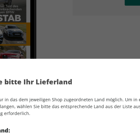
AD
AD
 bitte Ihr Lieferland
nur in das dem jeweiligen Shop zugeordneten Land möglich. Um in
angen, wählen Sie bitte das entsprechende Land aus der Liste aus.
g erforderlich.
auto motor und sport ePaper 10/2026
and: