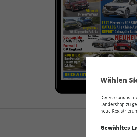
auto motor und sport
auto motor und sport
EDITION
autokauf
auto motor und sport
autokauf
Wählen Sie
Der Versand ist 
Ländershop zu gel
neue Registrierun
Gewähltes L