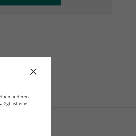
AC Reisemagazin
AC Reisemagazin
 einen anderen
 Ggf. ist eine