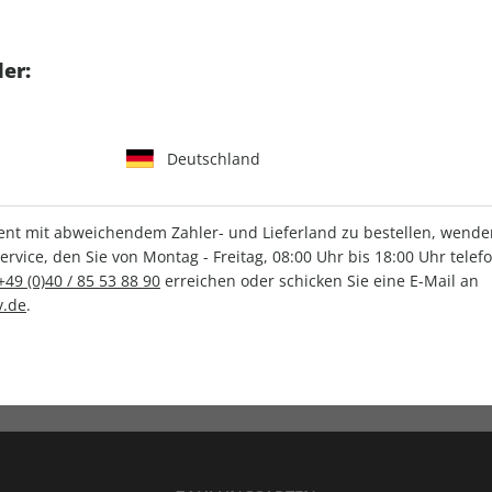
tgart GmbH & Co. KG
er:
Deutschland
IHRE ABO-VORTEILE
t mit abweichendem Zahler- und Lieferland zu bestellen, wenden 
vice, den Sie von Montag - Freitag, 08:00 Uhr bis 18:00 Uhr telef
+49 (0)40 / 85 53 88 90
erreichen oder schicken Sie eine E-Mail an
.de
.
Versandkostenfrei
Wunschprämie
en
Lieferung frei Haus
Geschenk inklusive