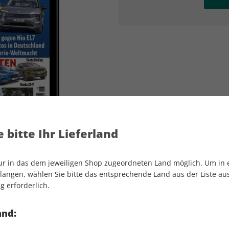
AD
AD
 bitte Ihr Lieferland
nur in das dem jeweiligen Shop zugeordneten Land möglich. Um in
angen, wählen Sie bitte das entsprechende Land aus der Liste aus.
g erforderlich.
auto motor und sport ePaper 16/2023
and: