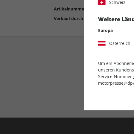
Schweiz
Artikelnummer
2187752
Verkauf durch
Motor Presse Stut
Weitere Länd
Europa
Österreich
Um ein Abonnemen
unseren Kundenser
Service-Nummer
motorpresse@dpv
Liefergarantie
Keine Ausgabe verpass