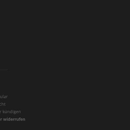
ular
cht
er kündigen
er widerrufen