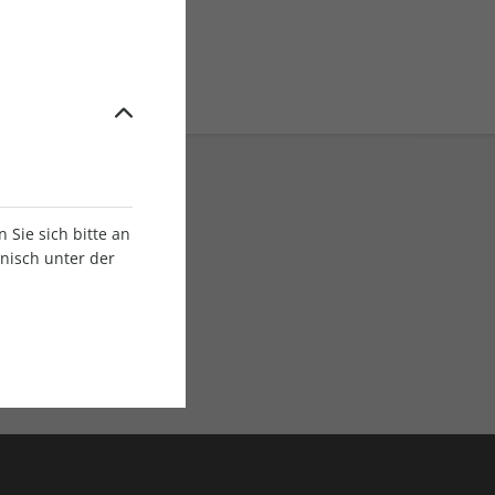
Sie sich bitte an
onisch unter der
E-Paper Ausgaben
Als App oder E-Paper
verfügbar