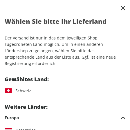
0
Warenkorb
Shop durchsuchen
MENÜ
Wählen Sie bitte Ihr Lieferland
Startseite
Einzelhefte
Automobile
auto motor und sport
auto motor und sport ePaper 14/2025
Der Versand ist nur in das dem jeweiligen Shop
zugeordneten Land möglich. Um in einen anderen
LESEPROBE
Ländershop zu gelangen, wählen Sie bitte das
entsprechende Land aus der Liste aus. Ggf. ist eine neue
Registrierung erforderlich.
Gewähltes Land:
Schweiz
Weitere Länder:
Europa