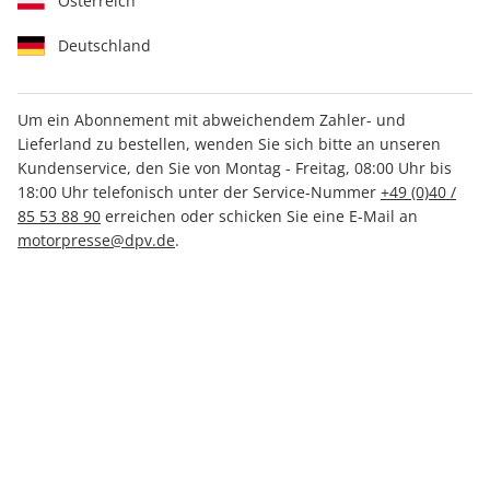
Österreich
Deutschland
Um ein Abonnement mit abweichendem Zahler- und
Lieferland zu bestellen, wenden Sie sich bitte an unseren
auto motor und sport ePaper
Kundenservice, den Sie von Montag - Freitag, 08:00 Uhr bis
14/2025
18:00 Uhr telefonisch unter der Service-Nummer
+49 (0)40 /
85 53 88 90
erreichen oder schicken Sie eine E-Mail an
motorpresse@dpv.de
.
Direkt verfügbar
CHF 3.50
inkl. MwSt.
Zur Kasse