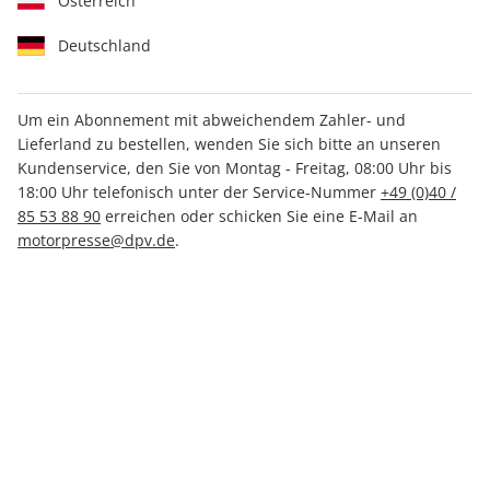
Österreich
Deutschland
Um ein Abonnement mit abweichendem Zahler- und
Lieferland zu bestellen, wenden Sie sich bitte an unseren
auto motor und sport ePaper
Kundenservice, den Sie von Montag - Freitag, 08:00 Uhr bis
12/2025
18:00 Uhr telefonisch unter der Service-Nummer
+49 (0)40 /
85 53 88 90
erreichen oder schicken Sie eine E-Mail an
motorpresse@dpv.de
.
Direkt verfügbar
CHF 3.50
inkl. MwSt.
Zur Kasse