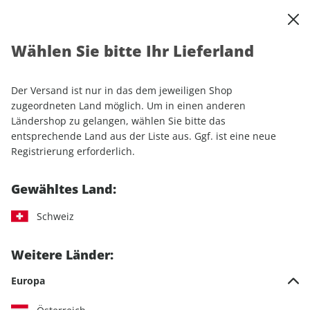
0
Warenkorb
Shop durchsuchen
MENÜ
Wählen Sie bitte Ihr Lieferland
Startseite
Einzelhefte
Automobile
auto motor und sport
auto motor und sport ePaper 12/2025
Der Versand ist nur in das dem jeweiligen Shop
zugeordneten Land möglich. Um in einen anderen
LESEPROBE
Ländershop zu gelangen, wählen Sie bitte das
entsprechende Land aus der Liste aus. Ggf. ist eine neue
Registrierung erforderlich.
Gewähltes Land:
Schweiz
Weitere Länder:
Europa