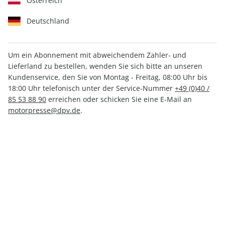
Österreich
Deutschland
Um ein Abonnement mit abweichendem Zahler- und
Lieferland zu bestellen, wenden Sie sich bitte an unseren
auto motor und sport ePaper
Kundenservice, den Sie von Montag - Freitag, 08:00 Uhr bis
09/2023
18:00 Uhr telefonisch unter der Service-Nummer
+49 (0)40 /
85 53 88 90
erreichen oder schicken Sie eine E-Mail an
motorpresse@dpv.de
.
Direkt verfügbar
CHF 3.50
inkl. MwSt.
Zur Kasse