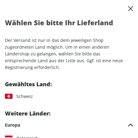
0
Warenkorb
Shop durchsuchen
MENÜ
Wählen Sie bitte Ihr Lieferland
Startseite
Einzelhefte
Automobile
auto motor und sport
auto motor und sport ePaper 09/2023
Der Versand ist nur in das dem jeweiligen Shop
zugeordneten Land möglich. Um in einen anderen
LESEPROBE
Ländershop zu gelangen, wählen Sie bitte das
entsprechende Land aus der Liste aus. Ggf. ist eine neue
Registrierung erforderlich.
Gewähltes Land:
Schweiz
Weitere Länder:
Europa