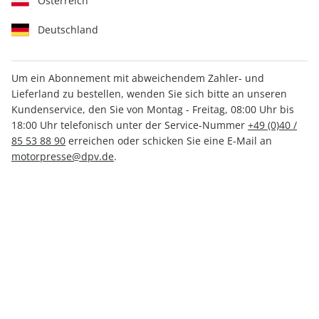
Österreich
Deutschland
Um ein Abonnement mit abweichendem Zahler- und
Lieferland zu bestellen, wenden Sie sich bitte an unseren
auto motor und sport ePaper
Kundenservice, den Sie von Montag - Freitag, 08:00 Uhr bis
02/2023
18:00 Uhr telefonisch unter der Service-Nummer
+49 (0)40 /
85 53 88 90
erreichen oder schicken Sie eine E-Mail an
motorpresse@dpv.de
.
Direkt verfügbar
CHF 3.50
inkl. MwSt.
Zur Kasse