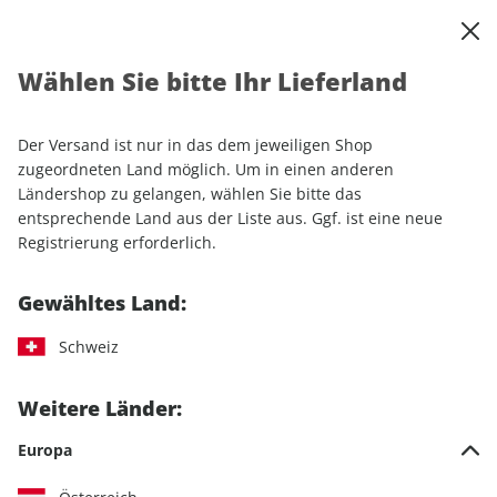
0
Warenkorb
Shop durchsuchen
MENÜ
Wählen Sie bitte Ihr Lieferland
Startseite
Einzelhefte
Automobile
auto motor und sport
auto motor und sport ePaper 02/2023
Der Versand ist nur in das dem jeweiligen Shop
zugeordneten Land möglich. Um in einen anderen
LESEPROBE
Ländershop zu gelangen, wählen Sie bitte das
entsprechende Land aus der Liste aus. Ggf. ist eine neue
Registrierung erforderlich.
Gewähltes Land:
Schweiz
Weitere Länder:
Europa