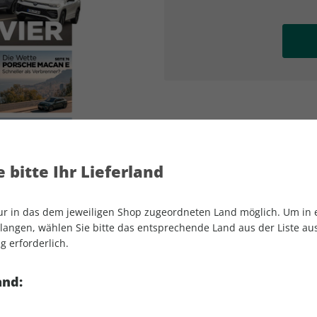
AD
AD
 bitte Ihr Lieferland
nur in das dem jeweiligen Shop zugeordneten Land möglich. Um in
angen, wählen Sie bitte das entsprechende Land aus der Liste aus.
g erforderlich.
auto motor und sport 19/2025
and: