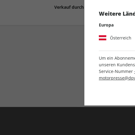
Verkauf durch
Motor Presse Stut
Weitere Länd
Europa
Österreich
Um ein Abonnemen
unseren Kundenser
Service-Nummer
Liefergarantie
motorpresse@dpv
Keine Ausgabe verpass