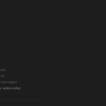
ular
cht
er kündigen
er widerrufen