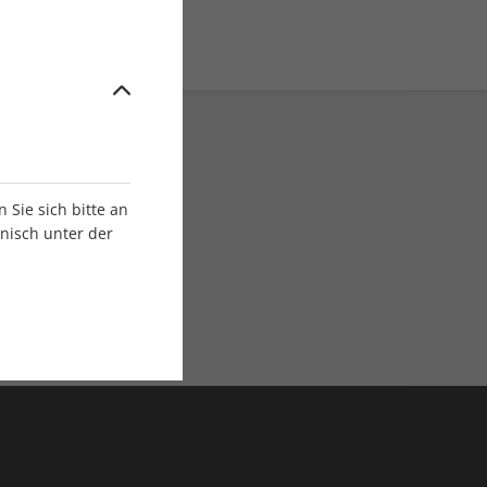
Sie sich bitte an
onisch unter der
E-Paper Ausgaben
Als App oder E-Paper
verfügbar