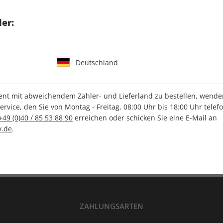
tgart GmbH & Co. KG
er:
Deutschland
IHRE ABO-VORTEILE
t mit abweichendem Zahler- und Lieferland zu bestellen, wenden 
vice, den Sie von Montag - Freitag, 08:00 Uhr bis 18:00 Uhr telef
+49 (0)40 / 85 53 88 90
erreichen oder schicken Sie eine E-Mail an
Versandkostenfrei
Wunschprämie
.de
.
en
Lieferung frei Haus
Geschenk inklusive
ZAHLUNGSARTEN