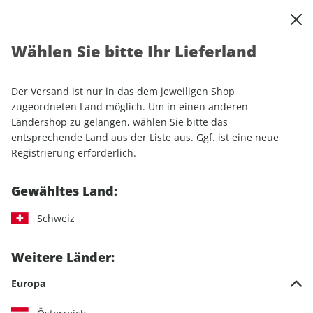
0
Warenkorb
Shop durchsuchen
MENÜ
Wählen Sie bitte Ihr Lieferland
Startseite
Einzelhefte
Automobile
auto motor und sport
auto motor und sport 06/2026
Der Versand ist nur in das dem jeweiligen Shop
zugeordneten Land möglich. Um in einen anderen
LESEPROBE
Ländershop zu gelangen, wählen Sie bitte das
entsprechende Land aus der Liste aus. Ggf. ist eine neue
Registrierung erforderlich.
Gewähltes Land:
Schweiz
Weitere Länder:
Europa