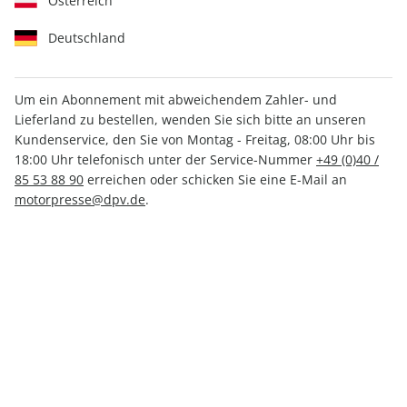
Österreich
Deutschland
Um ein Abonnement mit abweichendem Zahler- und
Lieferland zu bestellen, wenden Sie sich bitte an unseren
auto motor und sport 06/2026
Kundenservice, den Sie von Montag - Freitag, 08:00 Uhr bis
18:00 Uhr telefonisch unter der Service-Nummer
+49 (0)40 /
85 53 88 90
erreichen oder schicken Sie eine E-Mail an
Verfügbar - Nur solange der Vorrat reicht
motorpresse@dpv.de
.
Anzahl
CHF 7.90
inkl. MwSt., zzgl.
Versand
In den Warenkorb