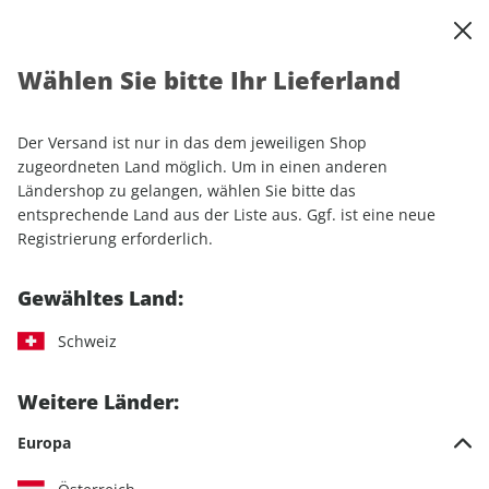
0
Warenkorb
Shop durchsuchen
MENÜ
Wählen Sie bitte Ihr Lieferland
Startseite
Einzelhefte
Automobile
auto motor und sport 13/2026
Der Versand ist nur in das dem jeweiligen Shop
zugeordneten Land möglich. Um in einen anderen
LESEPROBE
Ländershop zu gelangen, wählen Sie bitte das
entsprechende Land aus der Liste aus. Ggf. ist eine neue
Registrierung erforderlich.
Gewähltes Land:
Schweiz
Weitere Länder:
Europa