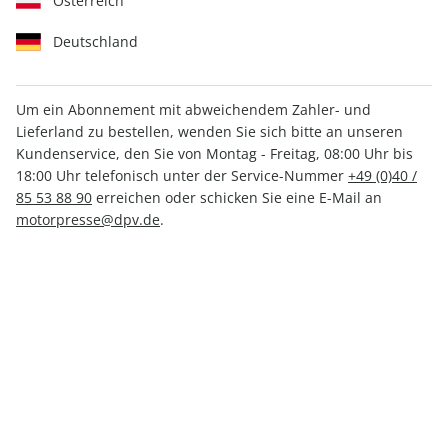
Österreich
Deutschland
Um ein Abonnement mit abweichendem Zahler- und
Lieferland zu bestellen, wenden Sie sich bitte an unseren
auto motor und sport 13/2026
Kundenservice, den Sie von Montag - Freitag, 08:00 Uhr bis
18:00 Uhr telefonisch unter der Service-Nummer
+49 (0)40 /
85 53 88 90
erreichen oder schicken Sie eine E-Mail an
Verfügbar - Nur solange der Vorrat reicht
motorpresse@dpv.de
.
Anzahl
CHF 7.90
inkl. MwSt., zzgl.
Versand
In den Warenkorb