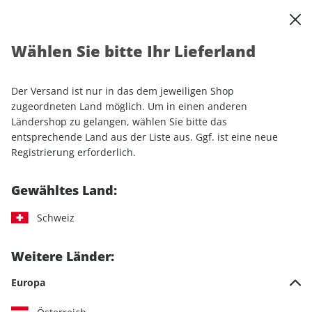
0
Warenkorb
Shop durchsuchen
MENÜ
Wählen Sie bitte Ihr Lieferland
Startseite
Einzelhefte
Automobile
auto motor und sport 05/2026
Der Versand ist nur in das dem jeweiligen Shop
zugeordneten Land möglich. Um in einen anderen
LESEPROBE
Ländershop zu gelangen, wählen Sie bitte das
entsprechende Land aus der Liste aus. Ggf. ist eine neue
Registrierung erforderlich.
Gewähltes Land:
Schweiz
Weitere Länder:
Europa