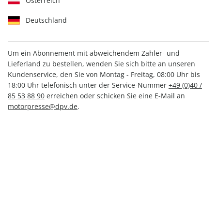
Österreich
Deutschland
Um ein Abonnement mit abweichendem Zahler- und
Lieferland zu bestellen, wenden Sie sich bitte an unseren
auto motor und sport 05/2026
Kundenservice, den Sie von Montag - Freitag, 08:00 Uhr bis
18:00 Uhr telefonisch unter der Service-Nummer
+49 (0)40 /
85 53 88 90
erreichen oder schicken Sie eine E-Mail an
Verfügbar - Nur solange der Vorrat reicht
motorpresse@dpv.de
.
Anzahl
CHF 7.90
inkl. MwSt., zzgl.
Versand
In den Warenkorb