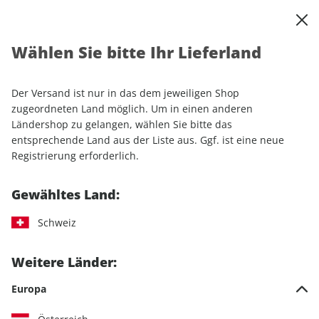
0
Warenkorb
Shop durchsuchen
MENÜ
Wählen Sie bitte Ihr Lieferland
Startseite
Abonnement
Lifestyle
Women's Health
Der Versand ist nur in das dem jeweiligen Shop
zugeordneten Land möglich. Um in einen anderen
Ländershop zu gelangen, wählen Sie bitte das
entsprechende Land aus der Liste aus. Ggf. ist eine neue
Jetzt Ihr Women's Health-
Registrierung erforderlich.
Wunschabo auswählen
Gewähltes Land:
Angebotskategorie
Schweiz
Für mich
Weitere Länder:
Zum Verschenken
Europa
Für Studierende