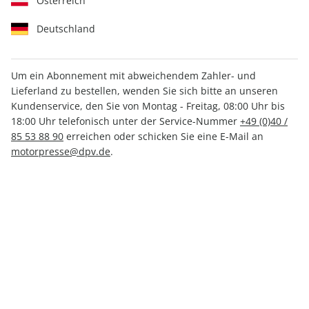
Österreich
Deutschland
Medium
Print +
Print
Digital
Digital
Um ein Abonnement mit abweichendem Zahler- und
Lieferland zu bestellen, wenden Sie sich bitte an unseren
Kundenservice, den Sie von Montag - Freitag, 08:00 Uhr bis
INKL. HOCHWERTIGE PRÄMIE
18:00 Uhr telefonisch unter der Service-Nummer
+49 (0)40 /
85 53 88 90
erreichen oder schicken Sie eine E-Mail an
motorpresse@dpv.de
.
PRINT
Women's Health, Vorteils-Abo (6
Ausgaben)
nur 7,20 CHF pro Ausgabe
exklusives Sammel-Cover
Mindestlaufzeit: 6 Ausgaben