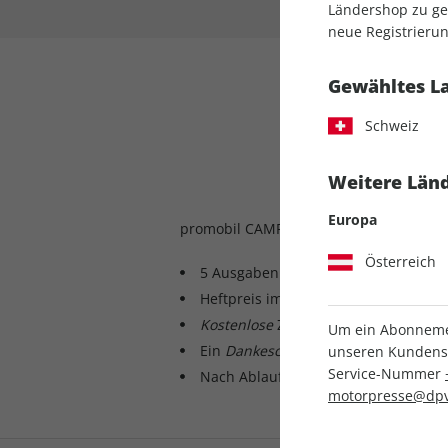
Ländershop zu gel
neue Registrierun
Gewähltes L
promo
Schweiz
Weitere Länd
Europa
promobil CAMPINGBUSSE, Vorteils-Abo 
Österreich
5 Ausgaben
promobil CAMPINGBUSS
Heftpreis im Abo: zzt. 11,52
CHF
pro 
Kostenlose
Zustellung
Um ein Abonnemen
Ein
Dankeschön
sichern
unseren Kundenser
Service-Nummer
Nach Ablauf der Erstbezugzeit jeder
motorpresse@dpv