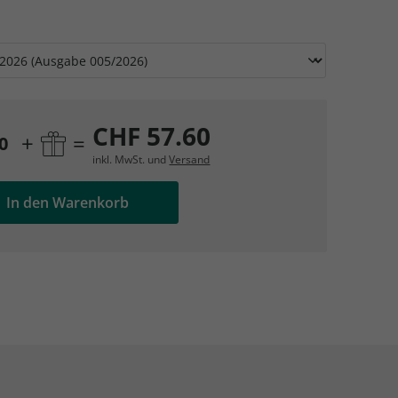
AC Reisemagazin
AC Reisemagazin
CHF 57.60
+
=
0
inkl. MwSt. und
Versand
In den Warenkorb