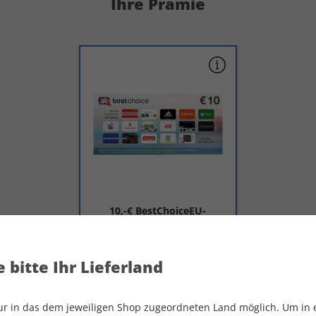
Ihre Prämie
10,-€ BestChoiceEU-
Gutschein Digital
Zuzahlung
CHF 0.00
 bitte Ihr Lieferland
nur in das dem jeweiligen Shop zugeordneten Land möglich. Um in