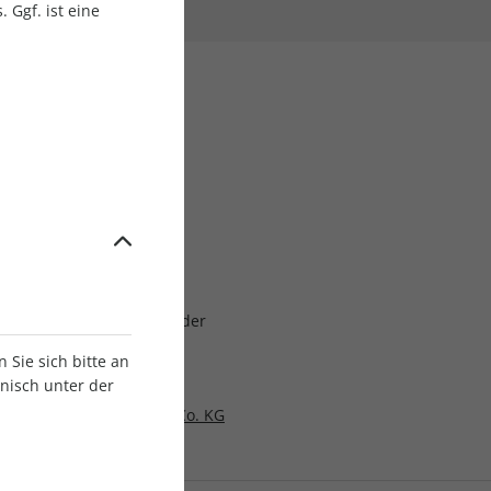
 Ggf. ist eine
gaben)
lich
aben
at, erstmals zum Ablauf der
laufzeit
Sie sich bitte an
6
onisch unter der
resse Stuttgart GmbH & Co. KG