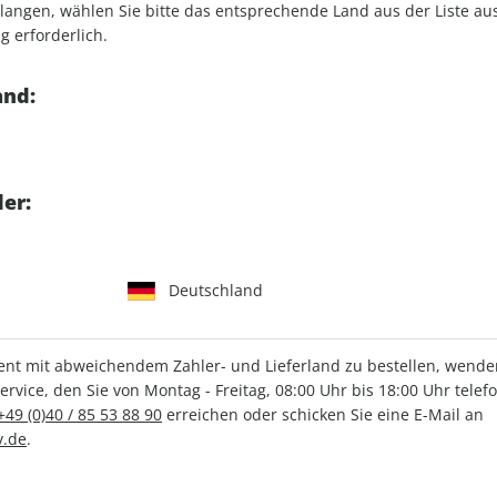
angen, wählen Sie bitte das entsprechende Land aus der Liste aus.
g erforderlich.
and:
bil CAMPINGBUSSE, Vorteils-Abo (5 Aus
Liefergarantie
Gratis Versand
er:
(5 Ausgaben)
Erscheinungsweise
2-monat
Mindestlaufzeit
5 Ausg
Deutschland
E
für
nur
57,60 CHF lesen
Kündigungsfrist
Ein Mon
Ausgabe
Mindest
t mit abweichendem Zahler- und Lieferland zu bestellen, wenden 
Artikelnummer
218625
vice, den Sie von Montag - Freitag, 08:00 Uhr bis 18:00 Uhr telef
+49 (0)40 / 85 53 88 90
erreichen oder schicken Sie eine E-Mail an
zeit in Textform kündbar
Verkauf durch
Motor P
.de
.