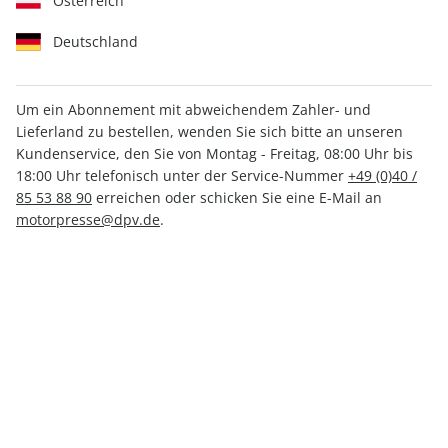
Österreich
Deutschland
DIGITAL
auto motor und sport
Um ein Abonnement mit abweichendem Zahler- und
professional digital, Monatsabo
Lieferland zu bestellen, wenden Sie sich bitte an unseren
Kundenservice, den Sie von Montag - Freitag, 08:00 Uhr bis
digital
18:00 Uhr telefonisch unter der Service-Nummer
+49 (0)40 /
85 53 88 90
erreichen oder schicken Sie eine E-Mail an
Extra-Seiten mit Kfz-Spezialwissen
motorpresse@dpv.de
.
Mindestlaufzeit: 2-3 Ausgaben
jederzeit abrufbar per App
1 Tag früher als Print lesen
CHF 120.00
Zum Abo