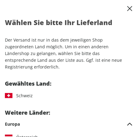
0
Warenkorb
Shop durchsuchen
MENÜ
Wählen Sie bitte Ihr Lieferland
Startseite
Abonnement
Automobil
auto motor und sport professional
Der Versand ist nur in das dem jeweiligen Shop
zugeordneten Land möglich. Um in einen anderen
Ländershop zu gelangen, wählen Sie bitte das
entsprechende Land aus der Liste aus. Ggf. ist eine neue
Registrierung erforderlich.
Jetzt Ihr auto motor und sport
professional-Wunschabo
Gewähltes Land:
auswählen
Schweiz
Weitere Länder:
Medium
Digital
Print + Digital
Europa