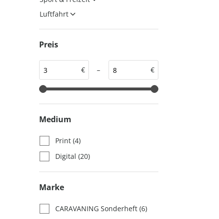
auto motor und sport
auto motor und sport
Luftfahrt
EDITION
autokauf
auto motor und sport
Preis
autokauf
€
–
€
Medium
Print
(4)
Digital
(20)
Marke
CARAVANING Sonderheft
(6)