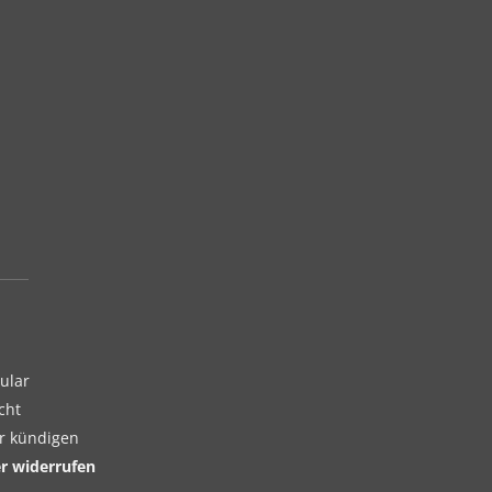
ular
cht
er kündigen
er widerrufen