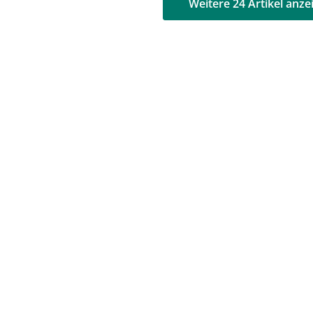
AD
AD
Weitere 24 Artikel anze