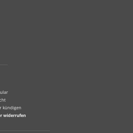
ular
cht
er kündigen
er widerrufen