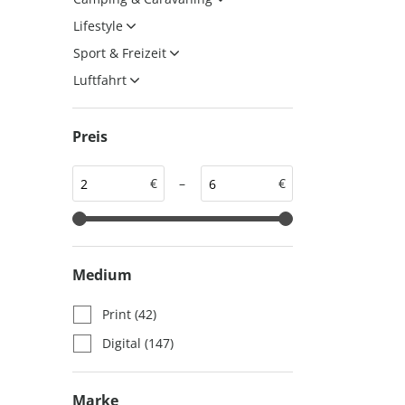
auto motor und sport
auto motor und sport
Lifestyle
EDITION
autokauf
Sport & Freizeit
auto motor und sport
Luftfahrt
autokauf
Preis
€
–
€
Medium
Print
(42)
Digital
(147)
Marke