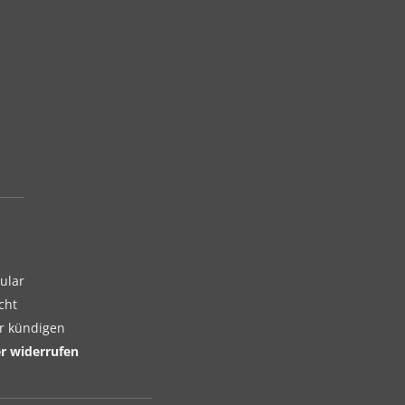
ular
cht
er kündigen
er widerrufen