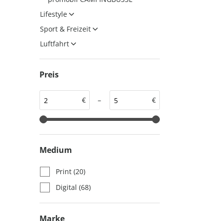
auto motor und sport
auto motor und sport
Lifestyle
EDITION
autokauf
Sport & Freizeit
auto motor und sport
Luftfahrt
autokauf
Preis
€
–
€
Medium
Print
(20)
Digital
(68)
Marke