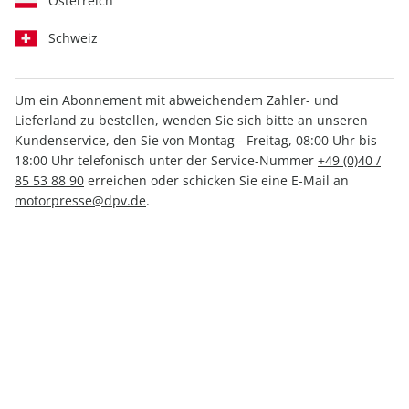
Österreich
Schweiz
Um ein Abonnement mit abweichendem Zahler- und
10 € GUTSCHEIN
2 AUSGABEN KOSTENLOS
Lieferland zu bestellen, wenden Sie sich bitte an unseren
Kundenservice, den Sie von Montag - Freitag, 08:00 Uhr bis
KENNENLERNANGEBOT
18:00 Uhr telefonisch unter der Service-Nummer
+49 (0)40 /
85 53 88 90
erreichen oder schicken Sie eine E-Mail an
Erscheinungsweise
2-monatlich
motorpresse@dpv.de
.
Mindestlaufzeit
2 Ausgaben
Kündigungsfrist
Jederzeit
Weitere Details
Lieferbeginn