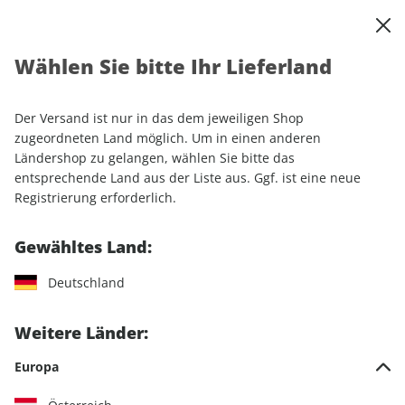
0
Warenkorb
Shop durchsuchen
MENÜ
Wählen Sie bitte Ihr Lieferland
Startseite
Einzelhefte
Motorrad
PS
Der Versand ist nur in das dem jeweiligen Shop
PS
zugeordneten Land möglich. Um in einen anderen
Ländershop zu gelangen, wählen Sie bitte das
entsprechende Land aus der Liste aus. Ggf. ist eine neue
74 Artikel
Registrierung erforderlich.
Filter
Gewähltes Land:
Deutschland
LESEPROBE
LESEPROBE
Weitere Länder:
Europa