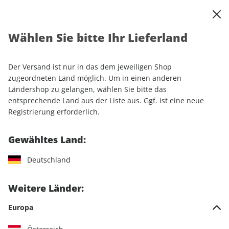
0
Warenkorb
Shop durchsuchen
MENÜ
Wählen Sie bitte Ihr Lieferland
Startseite
Einzelhefte
Motorrad
MOTORRAD
Der Versand ist nur in das dem jeweiligen Shop
MOTORRAD
zugeordneten Land möglich. Um in einen anderen
Ländershop zu gelangen, wählen Sie bitte das
entsprechende Land aus der Liste aus. Ggf. ist eine neue
147 Artikel
Registrierung erforderlich.
Filter
Gewähltes Land:
Medium:
Digital
Deutschland
LESEPROBE
LESEPROBE
Weitere Länder:
Europa