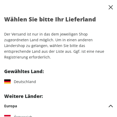
0
Warenkorb
Shop durchsuchen
MENÜ
Wählen Sie bitte Ihr Lieferland
Startseite
Einzelhefte
Motorrad
MOTORRAD Classic
Der Versand ist nur in das dem jeweiligen Shop
MOTORRAD Classic
zugeordneten Land möglich. Um in einen anderen
Ländershop zu gelangen, wählen Sie bitte das
entsprechende Land aus der Liste aus. Ggf. ist eine neue
72 Artikel
Registrierung erforderlich.
Filter
Gewähltes Land:
Deutschland
LESEPROBE
LESEPROBE
Weitere Länder:
Europa