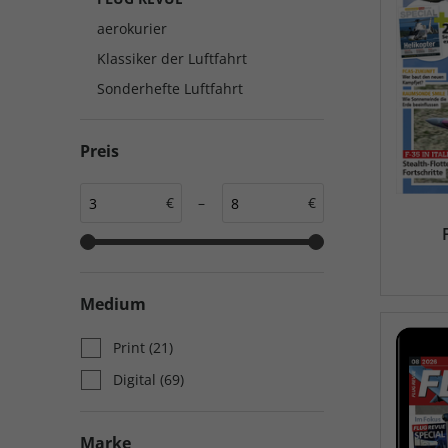
auto motor und sport
auto motor und sport
aerokurier
EDITION
autokauf
Klassiker der Luftfahrt
auto motor und sport
Sonderhefte Luftfahrt
autokauf
Preis
€
–
€
Medium
Print
(21)
Digital
(69)
Marke