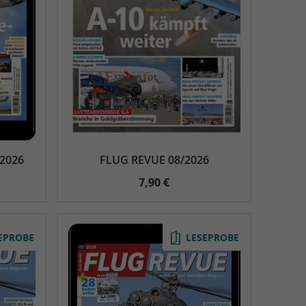
AC Reisemagazin
AC Reisemagazin
/2026
FLUG REVUE 08/2026
7,90 €
EPROBE
LESEPROBE