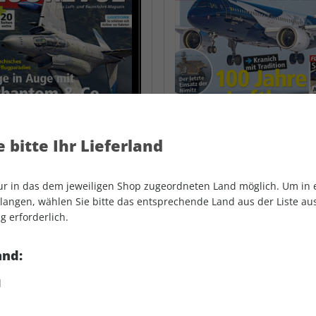
 bitte Ihr Lieferland
nur in das dem jeweiligen Shop zugeordneten Land möglich. Um in
angen, wählen Sie bitte das entsprechende Land aus der Liste aus.
g erforderlich.
 REVUE ePaper 05/2026
FLUG REVUE 04/202
4,99 €
7,90 €
and:
d
LESEPROBE
LES