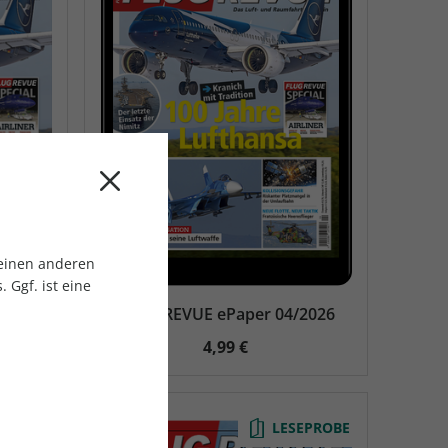
 einen anderen
 Ggf. ist eine
6
FLUG REVUE ePaper 04/2026
4,99 €
EPROBE
LESEPROBE