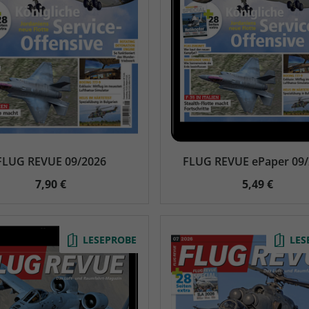
AD
AD
FLUG REVUE 09/2026
FLUG REVUE ePaper 09
7,90 €
5,49 €
LESEPROBE
LES