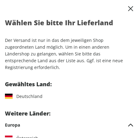
0
Warenkorb
Shop durchsuchen
MENÜ
Wählen Sie bitte Ihr Lieferland
Startseite
Einzelhefte
Luftfahrt
aerokurier
Der Versand ist nur in das dem jeweiligen Shop
aerokurier
zugeordneten Land möglich. Um in einen anderen
Ländershop zu gelangen, wählen Sie bitte das
entsprechende Land aus der Liste aus. Ggf. ist eine neue
88 Artikel
Registrierung erforderlich.
Filter
Gewähltes Land:
Deutschland
LESEPROBE
LESEPROBE
Weitere Länder:
Europa