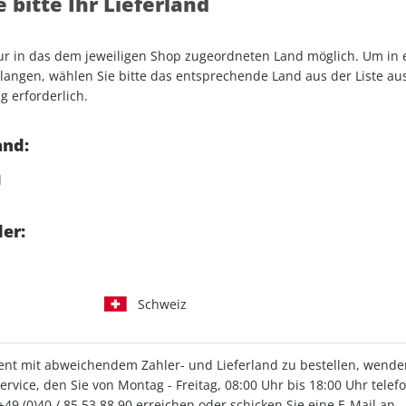
 bitte Ihr Lieferland
 und aerokurier frei
hriften von FLUG REVUE,
nur in das dem jeweiligen Shop zugeordneten Land möglich. Um in
rokurier als E-Paper (PDF)
angen, wählen Sie bitte das entsprechende Land aus der Liste aus.
g erforderlich.
and:
d
Fly+ Abo auswählen
er:
Schweiz
t mit abweichendem Zahler- und Lieferland zu bestellen, wenden 
LESEPROBE
aerokurier – Das F
vice, den Sie von Montag - Freitag, 08:00 Uhr bis 18:00 Uhr telef
+49 (0)40 / 85 53 88 90
erreichen oder schicken Sie eine E-Mail an