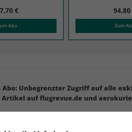
7,70 €
94,80
um Abo
Zum A
m Abo: Unbegrenzter Zugriff auf alle exk
+ Artikel auf flugrevue.de und aerokurie
d Hintergründe von FLUG