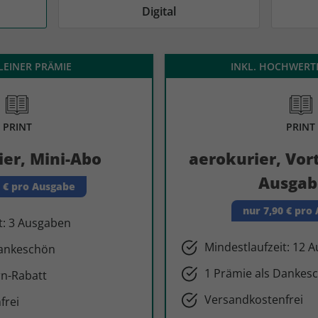
AD
AD
Digital
KLEINER PRÄMIE
INKL. HOCHWERT
PRINT
PRINT
ier, Mini-Abo
aerokurier, Vort
Ausgab
0 € pro Ausgabe
nur 7,90 € pro
t: 3 Ausgaben
Mindestlaufzeit: 12 
Dankeschön
1 Prämie als Dankes
n-Rabatt
Versandkostenfrei
frei