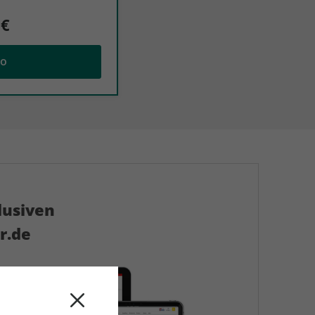
 €
bo
lusiven
r.de