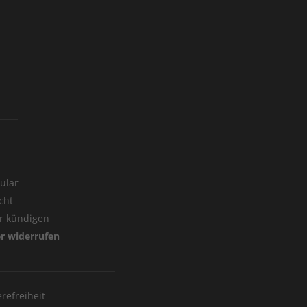
ular
cht
er kündigen
er widerrufen
erefreiheit