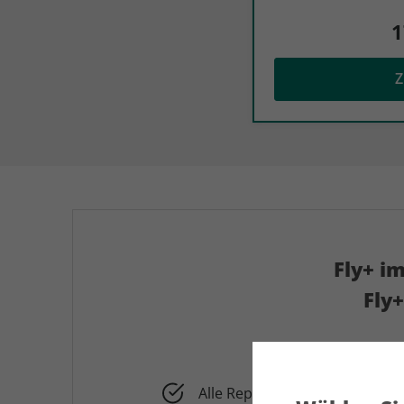
1
Z
Fly+ i
Fly
Alle Reportagen, Analysen un