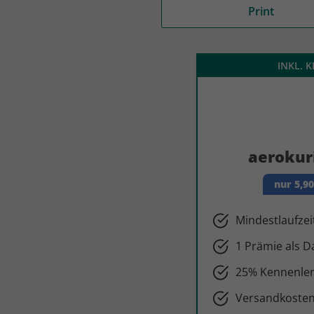
Print
auto motor und sport
auto motor und sport
EDITION
autokauf
auto motor und sport
INKL. 
autokauf
aerokur
nur 5,9
Mindestlaufzei
1 Prämie als 
25% Kennenler
Versandkosten