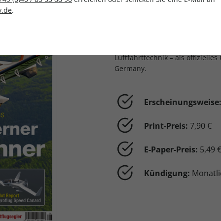
Luftfahrt
.de
.
aerokurier
ist die international
Mit Pilot Reports, Marktanalysen
das Magazin über Allgemeine un
Luftfahrttechnik – als offiziel
Germany.
Erscheinungsweise
Print-Preis:
7,90 €
E-Paper-Preis:
5,49 
Kündigung:
Monatli