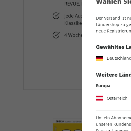
Wählen Sie
REVUE, Klassiker der Luftfahrt
Jede Ausgabe der Print-Zeitsc
Der Versand ist 
Klassiker der Luftfahrt und ae
Ländershop zu gel
neue Registrierun
4 Wochen für 0,99 € testen
Gewähltes L
Deutschlan
Weitere Länd
Europa
Österreich
Um ein Abonnemen
unseren Kundenser
Service-Nummer