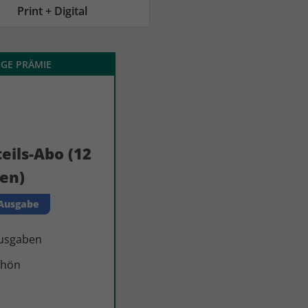
AC Reisemagazin
AC Reisemagazin
Print + Digital
IGE PRÄMIE
eils-Abo (12
en)
 Ausgabe
Ausgaben
chön