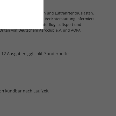
e Fachzeitschrift für Piloten und Luftfahrtenthusiasten.
, Specials und fundierter Berichterstattung informiert
d Geschäftsluftfahrt, Motorflug, Luftsport und
les Organ von Deutschem Aeroclub e.V. und AOPA
:
12 Ausgaben ggf. inkl. Sonderhefte
€
ch kündbar nach Laufzeit