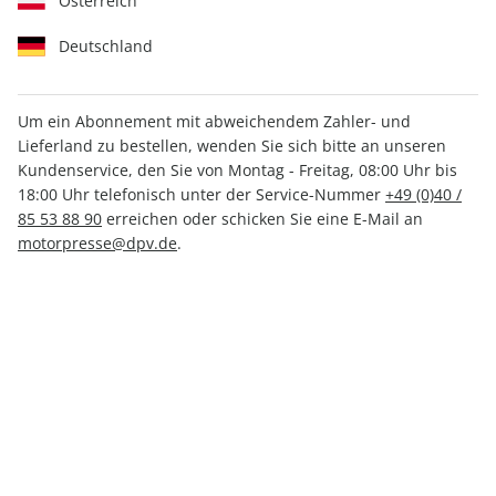
Österreich
Deutschland
Um ein Abonnement mit abweichendem Zahler- und
Lieferland zu bestellen, wenden Sie sich bitte an unseren
auto motor und sport
Kundenservice, den Sie von Montag - Freitag, 08:00 Uhr bis
18:00 Uhr telefonisch unter der Service-Nummer
+49 (0)40 /
Autokatalog ePaper 01/2019
85 53 88 90
erreichen oder schicken Sie eine E-Mail an
motorpresse@dpv.de
.
Direkt verfügbar
CHF 7.00
inkl. MwSt.
Zur Kasse