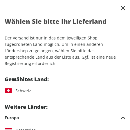
0
Warenkorb
Shop durchsuchen
MENÜ
Wählen Sie bitte Ihr Lieferland
Startseite
Sonderhefte
Automobile
auto motor und sport
auto motor und sport Autokatalog ePaper 01/2019
Der Versand ist nur in das dem jeweiligen Shop
zugeordneten Land möglich. Um in einen anderen
Ländershop zu gelangen, wählen Sie bitte das
LESEPROBE
entsprechende Land aus der Liste aus. Ggf. ist eine neue
Registrierung erforderlich.
Gewähltes Land:
Schweiz
Weitere Länder:
Europa