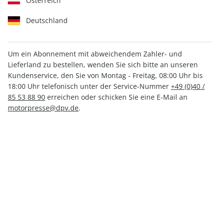
Österreich
Deutschland
Um ein Abonnement mit abweichendem Zahler- und
Lieferland zu bestellen, wenden Sie sich bitte an unseren
Kundenservice, den Sie von Montag - Freitag, 08:00 Uhr bis
18:00 Uhr telefonisch unter der Service-Nummer
+49 (0)40 /
RUNNERS WORLD - Buch
85 53 88 90
erreichen oder schicken Sie eine E-Mail an
Marathon-Gold: Richard
motorpresse@dpv.de
.
Ringers Trainingsphilosophie
Verfügbar - Nur solange der Vorrat reicht
Anzahl