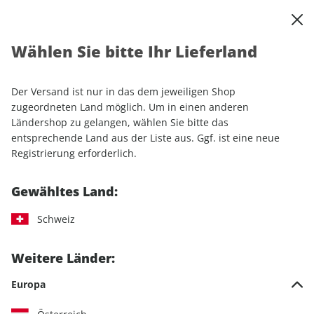
0
Warenkorb
Shop durchsuchen
MENÜ
Wählen Sie bitte Ihr Lieferland
Startseite
Produkte
RUNNER'S WORLD
RUNNERS WORLD - Buch Marathon-Gold: Richard Ringers
Trainingsphilosophie
Der Versand ist nur in das dem jeweiligen Shop
zugeordneten Land möglich. Um in einen anderen
Ländershop zu gelangen, wählen Sie bitte das
entsprechende Land aus der Liste aus. Ggf. ist eine neue
Registrierung erforderlich.
Gewähltes Land:
Schweiz
Weitere Länder:
Europa