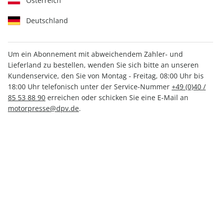
Österreich
Deutschland
Um ein Abonnement mit abweichendem Zahler- und
Lieferland zu bestellen, wenden Sie sich bitte an unseren
Kundenservice, den Sie von Montag - Freitag, 08:00 Uhr bis
RUNNER'S WORLD Buch
18:00 Uhr telefonisch unter der Service-Nummer
+49 (0)40 /
Marathon kann jede*r
85 53 88 90
erreichen oder schicken Sie eine E-Mail an
motorpresse@dpv.de
.
Verfügbar - Nur solange der Vorrat reicht
Anzahl
CHF 30.90
inkl. MwSt., zzgl.
Versand