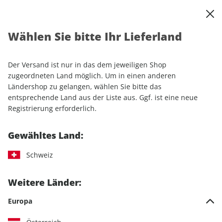
0
Warenkorb
Shop durchsuchen
MENÜ
Wählen Sie bitte Ihr Lieferland
Startseite
Produkte
RUNNER'S WORLD
RUNNER'S WORLD Buch Marathon kann jede*r
Der Versand ist nur in das dem jeweiligen Shop
zugeordneten Land möglich. Um in einen anderen
Ländershop zu gelangen, wählen Sie bitte das
entsprechende Land aus der Liste aus. Ggf. ist eine neue
Registrierung erforderlich.
Gewähltes Land:
Schweiz
Weitere Länder:
Europa