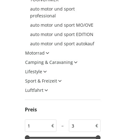
auto motor und sport
auto motor und sport
auto motor und sport
professional
EDITION
autokauf
auto motor und sport MO/OVE
auto motor und sport
auto motor und sport EDITION
autokauf
auto motor und sport autokauf
Motorrad
Camping & Caravaning
Lifestyle
Sport & Freizeit
Luftfahrt
Preis
€
–
€