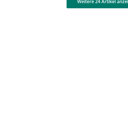
AD
AD
Weitere 24 Artikel anze