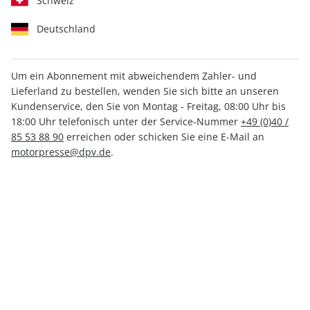
Schweiz
Deutschland
Um ein Abonnement mit abweichendem Zahler- und
Lieferland zu bestellen, wenden Sie sich bitte an unseren
auto motor und sport
Kundenservice, den Sie von Montag - Freitag, 08:00 Uhr bis
18:00 Uhr telefonisch unter der Service-Nummer
+49 (0)40 /
Autokatalog ePaper 01/2018
85 53 88 90
erreichen oder schicken Sie eine E-Mail an
motorpresse@dpv.de
.
Direkt verfügbar
6,99 €
inkl. MwSt.
Zur Kasse