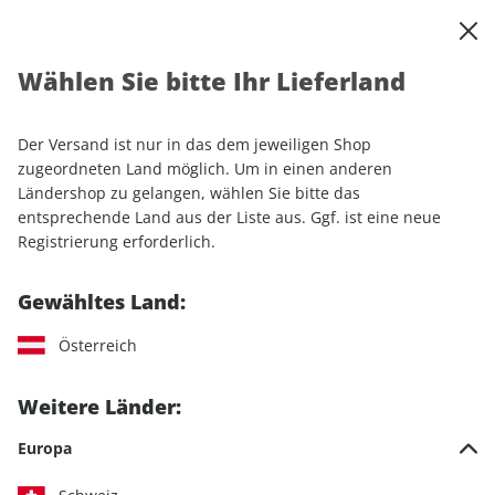
0
Warenkorb
Shop durchsuchen
MENÜ
Wählen Sie bitte Ihr Lieferland
Startseite
Sonderhefte
Automobile
auto motor und sport
auto motor und sport Autokatalog ePaper 01/2018
Der Versand ist nur in das dem jeweiligen Shop
zugeordneten Land möglich. Um in einen anderen
Ländershop zu gelangen, wählen Sie bitte das
LESEPROBE
entsprechende Land aus der Liste aus. Ggf. ist eine neue
Registrierung erforderlich.
Gewähltes Land:
Österreich
Weitere Länder:
Europa