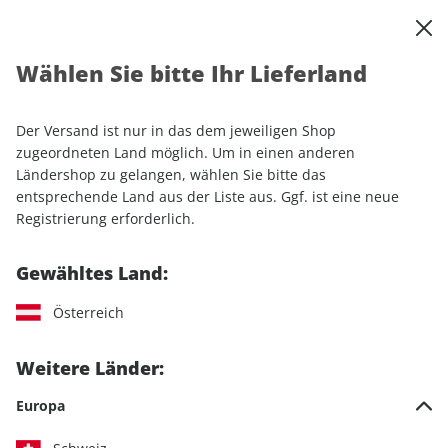
0
Warenkorb
Shop durchsuchen
MENÜ
Wählen Sie bitte Ihr Lieferland
Startseite
Einzelhefte
Motorrad
MOTORRAD
Der Versand ist nur in das dem jeweiligen Shop
MOTORRAD
zugeordneten Land möglich. Um in einen anderen
Ländershop zu gelangen, wählen Sie bitte das
entsprechende Land aus der Liste aus. Ggf. ist eine neue
189 Artikel
Registrierung erforderlich.
Filter
Gewähltes Land:
Österreich
LESEPROBE
LESEPROBE
Weitere Länder:
Europa